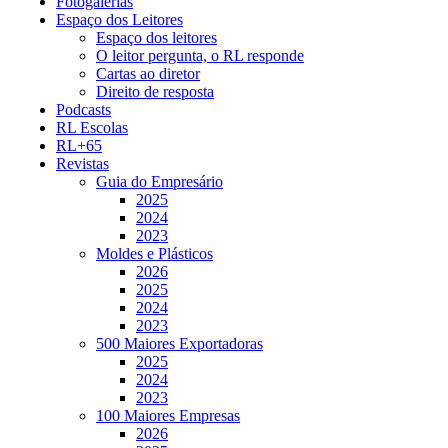
Fotogalerias
Espaço dos Leitores
Espaço dos leitores
O leitor pergunta, o RL responde
Cartas ao diretor
Direito de resposta
Podcasts
RL Escolas
RL+65
Revistas
Guia do Empresário
2025
2024
2023
Moldes e Plásticos
2026
2025
2024
2023
500 Maiores Exportadoras
2025
2024
2023
100 Maiores Empresas
2026