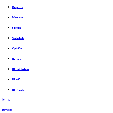
Desporto
Mercado
Cultura
Sociedade
Opinião
Revistas
RL Iniciativas
RL+65
RL Escolas
Mais
Revistas