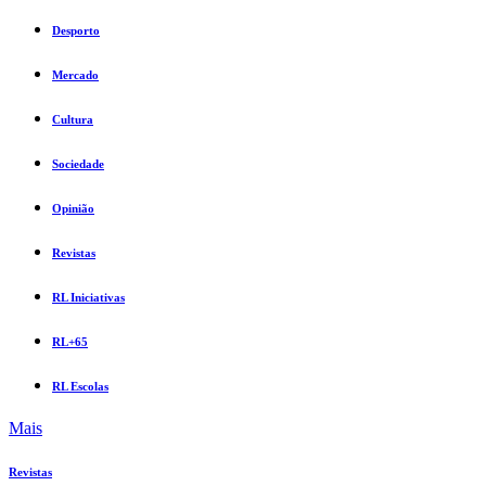
Desporto
Mercado
Cultura
Sociedade
Opinião
Revistas
RL Iniciativas
RL+65
RL Escolas
Mais
Revistas