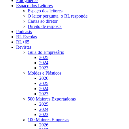
Fotogalerias
Espaço dos Leitores
Espaço dos leitores
O leitor pergunta, o RL responde
Cartas ao diretor
Direito de resposta
Podcasts
RL Escolas
RL+65
Revistas
Guia do Empresário
2025
2024
2023
Moldes e Plásticos
2026
2025
2024
2023
500 Maiores Exportadoras
2025
2024
2023
100 Maiores Empresas
2026