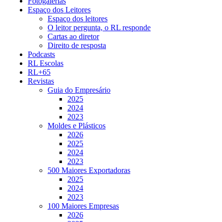
Fotogalerias
Espaço dos Leitores
Espaço dos leitores
O leitor pergunta, o RL responde
Cartas ao diretor
Direito de resposta
Podcasts
RL Escolas
RL+65
Revistas
Guia do Empresário
2025
2024
2023
Moldes e Plásticos
2026
2025
2024
2023
500 Maiores Exportadoras
2025
2024
2023
100 Maiores Empresas
2026