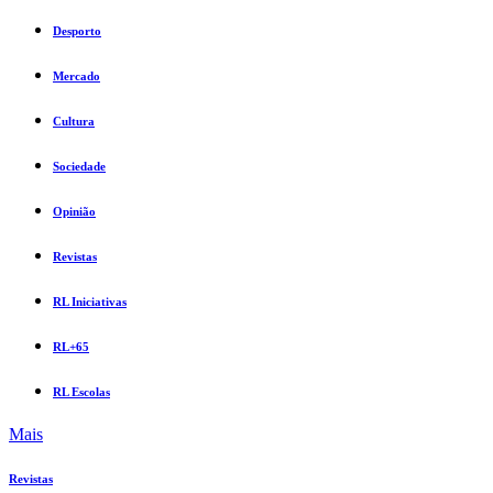
Desporto
Mercado
Cultura
Sociedade
Opinião
Revistas
RL Iniciativas
RL+65
RL Escolas
Mais
Revistas