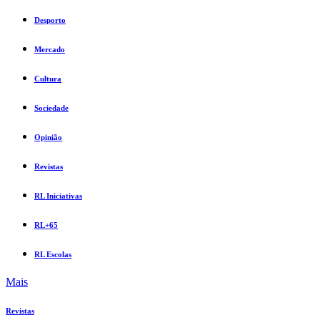
Desporto
Mercado
Cultura
Sociedade
Opinião
Revistas
RL Iniciativas
RL+65
RL Escolas
Mais
Revistas