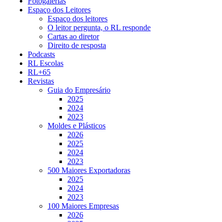
Fotogalerias
Espaço dos Leitores
Espaço dos leitores
O leitor pergunta, o RL responde
Cartas ao diretor
Direito de resposta
Podcasts
RL Escolas
RL+65
Revistas
Guia do Empresário
2025
2024
2023
Moldes e Plásticos
2026
2025
2024
2023
500 Maiores Exportadoras
2025
2024
2023
100 Maiores Empresas
2026