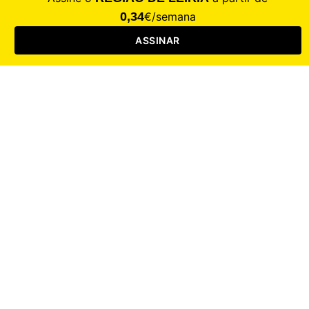
Saúde
Desporto
Mercado
Cultura
Sociedade
Opinião
Revistas
RL Iniciativas
RL+65
RL Escolas