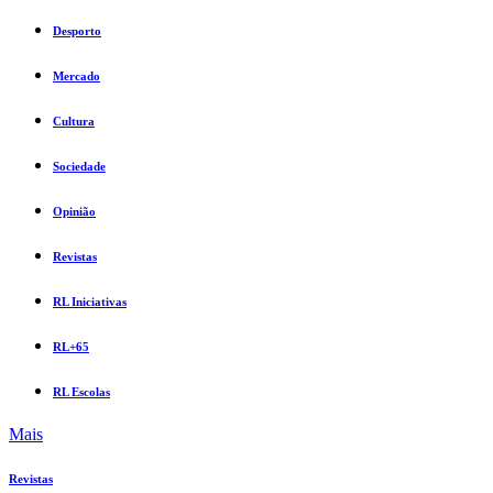
Desporto
Mercado
Cultura
Sociedade
Opinião
Revistas
RL Iniciativas
RL+65
RL Escolas
Mais
Revistas