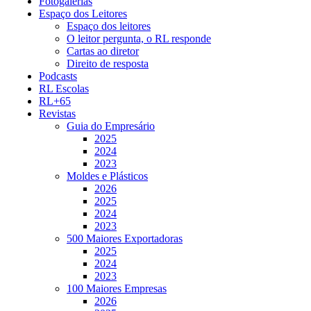
Fotogalerias
Espaço dos Leitores
Espaço dos leitores
O leitor pergunta, o RL responde
Cartas ao diretor
Direito de resposta
Podcasts
RL Escolas
RL+65
Revistas
Guia do Empresário
2025
2024
2023
Moldes e Plásticos
2026
2025
2024
2023
500 Maiores Exportadoras
2025
2024
2023
100 Maiores Empresas
2026