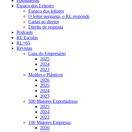
Fotogalerias
Espaço dos Leitores
Espaço dos leitores
O leitor pergunta, o RL responde
Cartas ao diretor
Direito de resposta
Podcasts
RL Escolas
RL+65
Revistas
Guia do Empresário
2025
2024
2023
Moldes e Plásticos
2026
2025
2024
2023
500 Maiores Exportadoras
2025
2024
2023
100 Maiores Empresas
2026