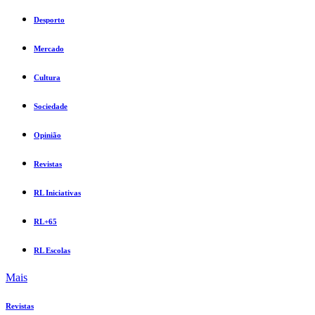
Desporto
Mercado
Cultura
Sociedade
Opinião
Revistas
RL Iniciativas
RL+65
RL Escolas
Mais
Revistas