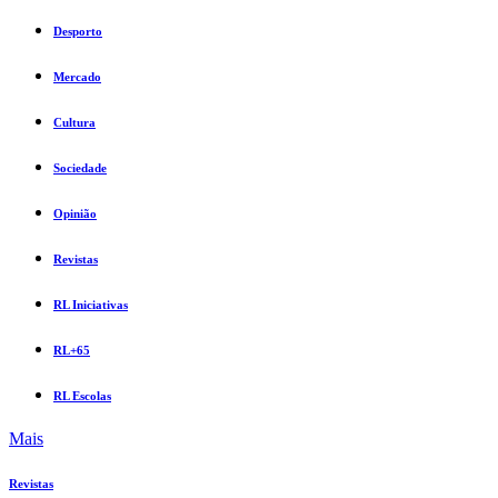
Desporto
Mercado
Cultura
Sociedade
Opinião
Revistas
RL Iniciativas
RL+65
RL Escolas
Mais
Revistas