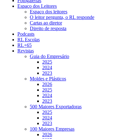
Fotogalerias
Espaço dos Leitores
Espaço dos leitores
O leitor pergunta, o RL responde
Cartas ao diretor
Direito de resposta
Podcasts
RL Escolas
RL+65
Revistas
Guia do Empresário
2025
2024
2023
Moldes e Plásticos
2026
2025
2024
2023
500 Maiores Exportadoras
2025
2024
2023
100 Maiores Empresas
2026