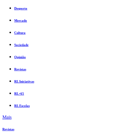
Desporto
Mercado
Cultura
Sociedade
Opinião
Revistas
RL Iniciativas
RL+65
RL Escolas
Mais
Revistas