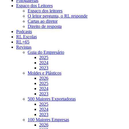
Fotogalerias
Espaço dos Leitores
Espaço dos leitores
O leitor pergunta, o RL responde
Cartas ao diretor
Direito de resposta
Podcasts
RL Escolas
RL+65
Revistas
Guia do Empresário
2025
2024
2023
Moldes e Plásticos
2026
2025
2024
2023
500 Maiores Exportadoras
2025
2024
2023
100 Maiores Empresas
2026