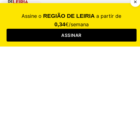
CALAMIDADE
Saúde
Desporto
Mercado
Cultura
Sociedade
Opinião
Revistas
RL Iniciativas
RL+65
RL Escolas