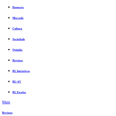
Desporto
Mercado
Cultura
Sociedade
Opinião
Revistas
RL Iniciativas
RL+65
RL Escolas
Mais
Revistas