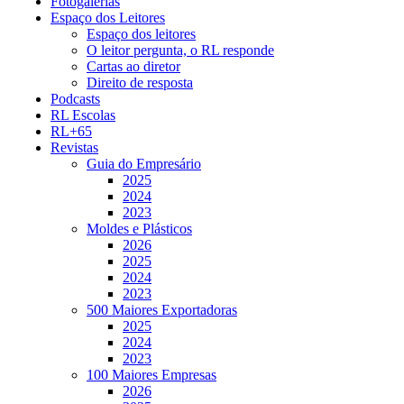
Fotogalerias
Espaço dos Leitores
Espaço dos leitores
O leitor pergunta, o RL responde
Cartas ao diretor
Direito de resposta
Podcasts
RL Escolas
RL+65
Revistas
Guia do Empresário
2025
2024
2023
Moldes e Plásticos
2026
2025
2024
2023
500 Maiores Exportadoras
2025
2024
2023
100 Maiores Empresas
2026