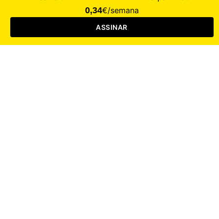
CALAMIDADE
Saúde
Desporto
Mercado
Cultura
Sociedade
Opinião
Revistas
RL Iniciativas
RL+65
RL Escolas