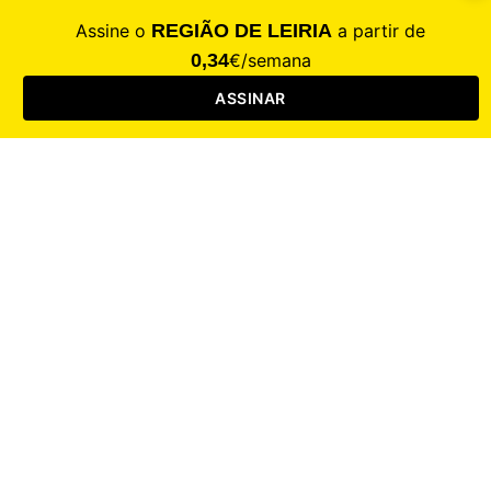
CALAMIDADE
Saúde
Desporto
Mercado
Cultura
Sociedade
Opinião
Revistas
RL Iniciativas
RL+65
RL Escolas