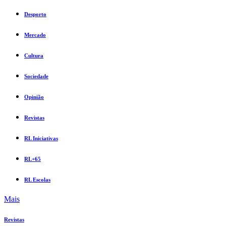
Desporto
Mercado
Cultura
Sociedade
Opinião
Revistas
RL Iniciativas
RL+65
RL Escolas
Mais
Revistas