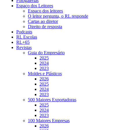
Fotogalerias
Espaço dos Leitores
Espaço dos leitores
O leitor pergunta, o RL responde
Cartas ao diretor
Direito de resposta
Podcasts
RL Escolas
RL+65
Revistas
Guia do Empresário
2025
2024
2023
Moldes e Plásticos
2026
2025
2024
2023
500 Maiores Exportadoras
2025
2024
2023
100 Maiores Empresas
2026