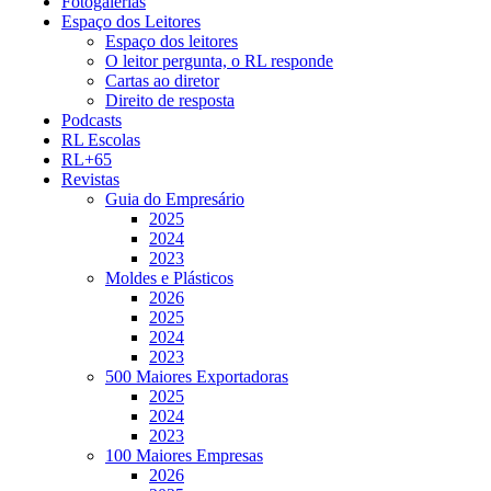
Fotogalerias
Espaço dos Leitores
Espaço dos leitores
O leitor pergunta, o RL responde
Cartas ao diretor
Direito de resposta
Podcasts
RL Escolas
RL+65
Revistas
Guia do Empresário
2025
2024
2023
Moldes e Plásticos
2026
2025
2024
2023
500 Maiores Exportadoras
2025
2024
2023
100 Maiores Empresas
2026