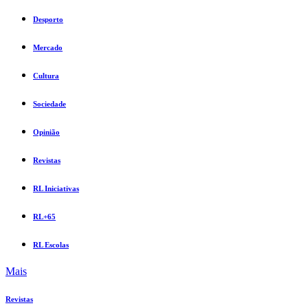
Desporto
Mercado
Cultura
Sociedade
Opinião
Revistas
RL Iniciativas
RL+65
RL Escolas
Mais
Revistas