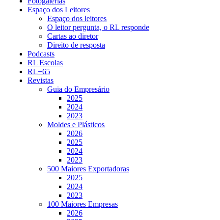
Fotogalerias
Espaço dos Leitores
Espaço dos leitores
O leitor pergunta, o RL responde
Cartas ao diretor
Direito de resposta
Podcasts
RL Escolas
RL+65
Revistas
Guia do Empresário
2025
2024
2023
Moldes e Plásticos
2026
2025
2024
2023
500 Maiores Exportadoras
2025
2024
2023
100 Maiores Empresas
2026