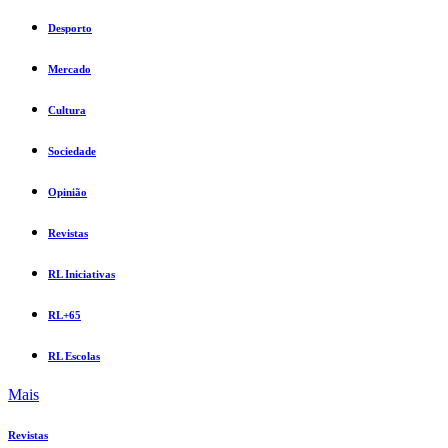
Desporto
Mercado
Cultura
Sociedade
Opinião
Revistas
RL Iniciativas
RL+65
RL Escolas
Mais
Revistas