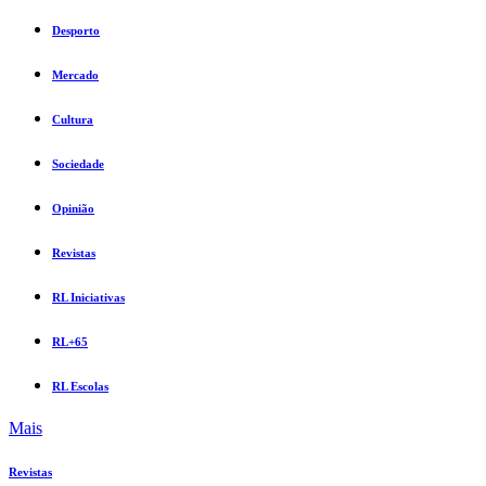
Desporto
Mercado
Cultura
Sociedade
Opinião
Revistas
RL Iniciativas
RL+65
RL Escolas
Mais
Revistas