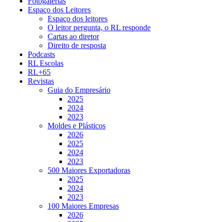
Fotogalerias
Espaço dos Leitores
Espaço dos leitores
O leitor pergunta, o RL responde
Cartas ao diretor
Direito de resposta
Podcasts
RL Escolas
RL+65
Revistas
Guia do Empresário
2025
2024
2023
Moldes e Plásticos
2026
2025
2024
2023
500 Maiores Exportadoras
2025
2024
2023
100 Maiores Empresas
2026