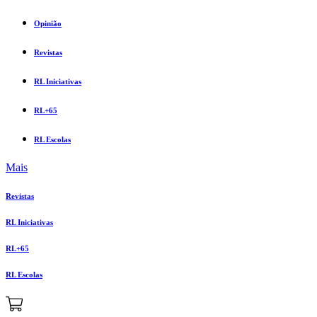
Opinião
Revistas
RL Iniciativas
RL+65
RL Escolas
Mais
Revistas
RL Iniciativas
RL+65
RL Escolas