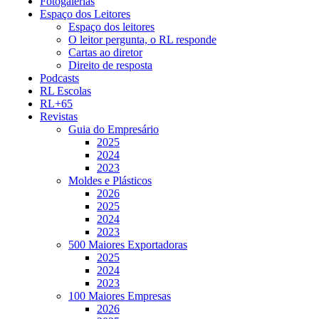
Fotogalerias
Espaço dos Leitores
Espaço dos leitores
O leitor pergunta, o RL responde
Cartas ao diretor
Direito de resposta
Podcasts
RL Escolas
RL+65
Revistas
Guia do Empresário
2025
2024
2023
Moldes e Plásticos
2026
2025
2024
2023
500 Maiores Exportadoras
2025
2024
2023
100 Maiores Empresas
2026