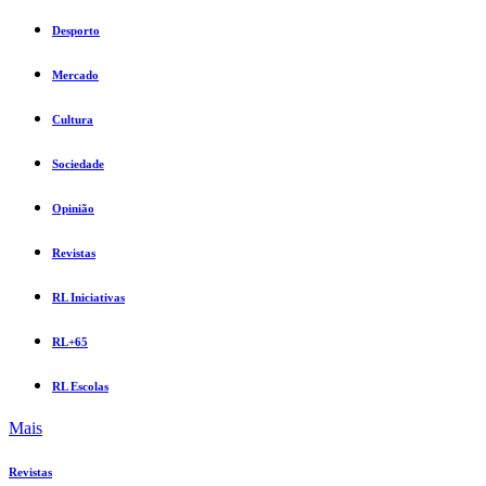
Desporto
Mercado
Cultura
Sociedade
Opinião
Revistas
RL Iniciativas
RL+65
RL Escolas
Mais
Revistas