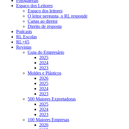
Fotogalerias
Espaço dos Leitores
Espaço dos leitores
O leitor pergunta, o RL responde
Cartas ao diretor
Direito de resposta
Podcasts
RL Escolas
RL+65
Revistas
Guia do Empresário
2025
2024
2023
Moldes e Plásticos
2026
2025
2024
2023
500 Maiores Exportadoras
2025
2024
2023
100 Maiores Empresas
2026