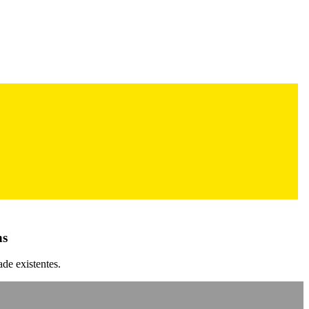
ns
de existentes.