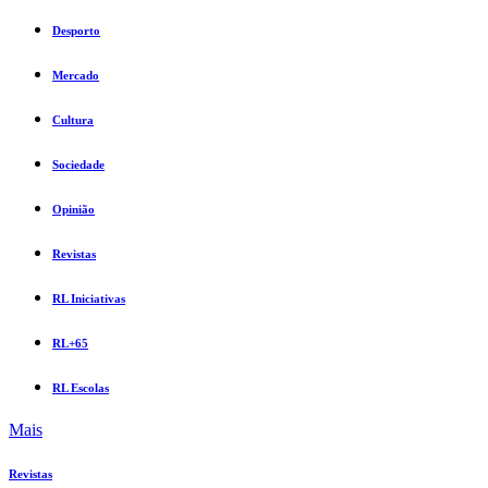
Desporto
Mercado
Cultura
Sociedade
Opinião
Revistas
RL Iniciativas
RL+65
RL Escolas
Mais
Revistas