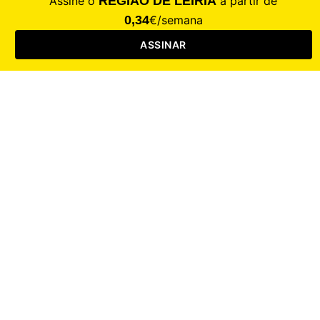
Saúde
Desporto
Mercado
Cultura
Sociedade
Opinião
Revistas
RL Iniciativas
RL+65
RL Escolas
Mais