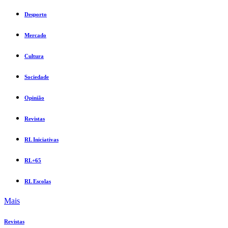
Desporto
Mercado
Cultura
Sociedade
Opinião
Revistas
RL Iniciativas
RL+65
RL Escolas
Mais
Revistas