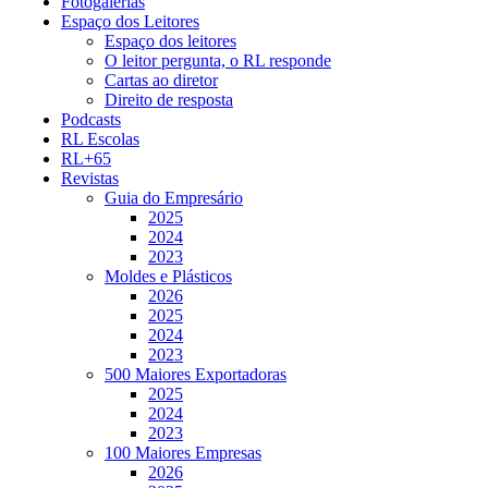
Fotogalerias
Espaço dos Leitores
Espaço dos leitores
O leitor pergunta, o RL responde
Cartas ao diretor
Direito de resposta
Podcasts
RL Escolas
RL+65
Revistas
Guia do Empresário
2025
2024
2023
Moldes e Plásticos
2026
2025
2024
2023
500 Maiores Exportadoras
2025
2024
2023
100 Maiores Empresas
2026