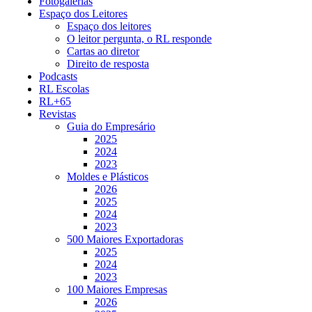
Fotogalerias
Espaço dos Leitores
Espaço dos leitores
O leitor pergunta, o RL responde
Cartas ao diretor
Direito de resposta
Podcasts
RL Escolas
RL+65
Revistas
Guia do Empresário
2025
2024
2023
Moldes e Plásticos
2026
2025
2024
2023
500 Maiores Exportadoras
2025
2024
2023
100 Maiores Empresas
2026