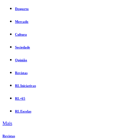
Desporto
Mercado
Cultura
Sociedade
Opinião
Revistas
RL Iniciativas
RL+65
RL Escolas
Mais
Revistas