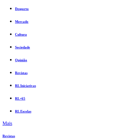
Desporto
Mercado
Cultura
Sociedade
Opinião
Revistas
RL Iniciativas
RL+65
RL Escolas
Mais
Revistas