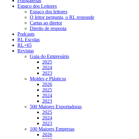
Fotogalerias
Espaço dos Leitores
Espaço dos leitores
O leitor pergunta, o RL responde
Cartas ao diretor
Direito de resposta
Podcasts
RL Escolas
RL+65
Revistas
Guia do Empresário
2025
2024
2023
Moldes e Plásticos
2026
2025
2024
2023
500 Maiores Exportadoras
2025
2024
2023
100 Maiores Empresas
2026