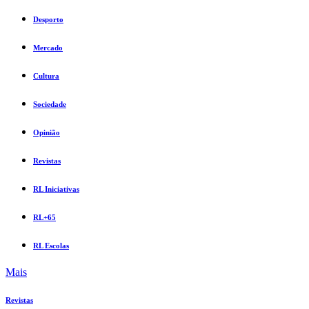
Desporto
Mercado
Cultura
Sociedade
Opinião
Revistas
RL Iniciativas
RL+65
RL Escolas
Mais
Revistas