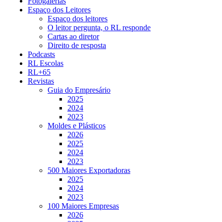
Fotogalerias
Espaço dos Leitores
Espaço dos leitores
O leitor pergunta, o RL responde
Cartas ao diretor
Direito de resposta
Podcasts
RL Escolas
RL+65
Revistas
Guia do Empresário
2025
2024
2023
Moldes e Plásticos
2026
2025
2024
2023
500 Maiores Exportadoras
2025
2024
2023
100 Maiores Empresas
2026