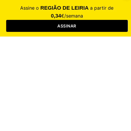
CALAMIDADE
Saúde
Desporto
Mercado
Cultura
Sociedade
Opinião
Revistas
RL Iniciativas
RL+65