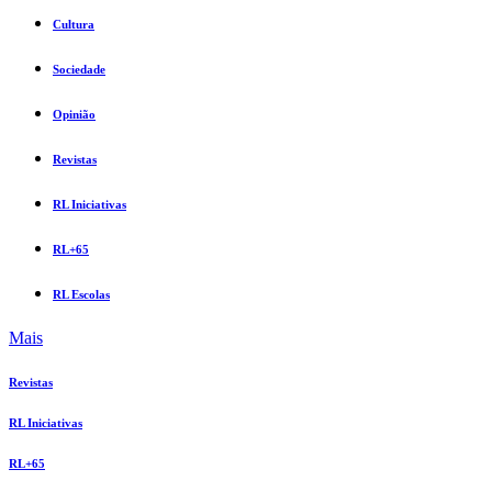
Cultura
Sociedade
Opinião
Revistas
RL Iniciativas
RL+65
RL Escolas
Mais
Revistas
RL Iniciativas
RL+65