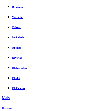
Desporto
Mercado
Cultura
Sociedade
Opinião
Revistas
RL Iniciativas
RL+65
RL Escolas
Mais
Revistas