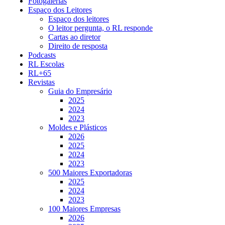
Fotogalerias
Espaço dos Leitores
Espaço dos leitores
O leitor pergunta, o RL responde
Cartas ao diretor
Direito de resposta
Podcasts
RL Escolas
RL+65
Revistas
Guia do Empresário
2025
2024
2023
Moldes e Plásticos
2026
2025
2024
2023
500 Maiores Exportadoras
2025
2024
2023
100 Maiores Empresas
2026