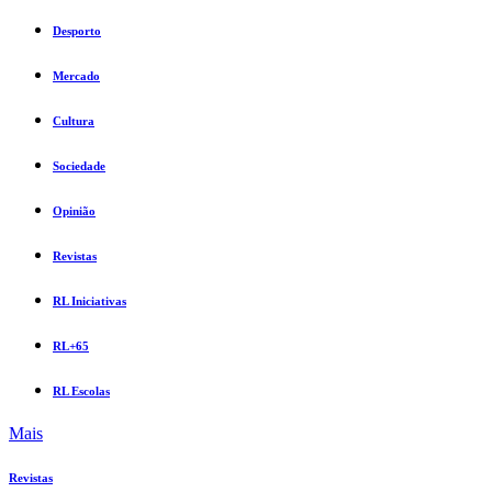
Desporto
Mercado
Cultura
Sociedade
Opinião
Revistas
RL Iniciativas
RL+65
RL Escolas
Mais
Revistas