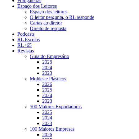
Fotogalerias
Espaço dos Leitores
Espaço dos leitores
O leitor pergunta, o RL responde
Cartas ao diretor
Direito de resposta
Podcasts
RL Escolas
RL+65
Revistas
Guia do Empresário
2025
2024
2023
Moldes e Plásticos
2026
2025
2024
2023
500 Maiores Exportadoras
2025
2024
2023
100 Maiores Empresas
2026