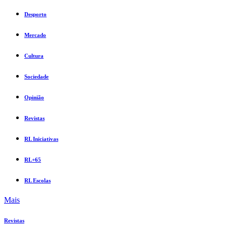
Desporto
Mercado
Cultura
Sociedade
Opinião
Revistas
RL Iniciativas
RL+65
RL Escolas
Mais
Revistas