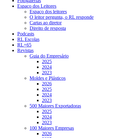
Fotogalerias
Espaço dos Leitores
Espaço dos leitores
O leitor pergunta, o RL responde
Cartas ao diretor
Direito de resposta
Podcasts
RL Escolas
RL+65
Revistas
Guia do Empresário
2025
2024
2023
Moldes e Plásticos
2026
2025
2024
2023
500 Maiores Exportadoras
2025
2024
2023
100 Maiores Empresas
2026