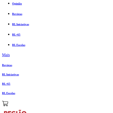
Opinião
Revistas
RL Iniciativas
RL+65
RL Escolas
Mais
Revistas
RL Iniciativas
RL+65
RL Escolas