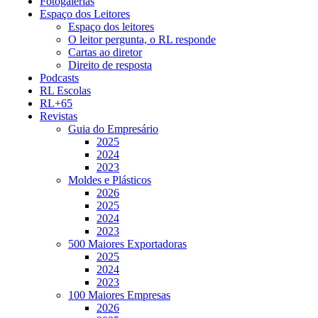
Fotogalerias
Espaço dos Leitores
Espaço dos leitores
O leitor pergunta, o RL responde
Cartas ao diretor
Direito de resposta
Podcasts
RL Escolas
RL+65
Revistas
Guia do Empresário
2025
2024
2023
Moldes e Plásticos
2026
2025
2024
2023
500 Maiores Exportadoras
2025
2024
2023
100 Maiores Empresas
2026