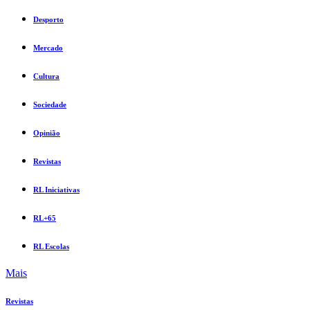
Desporto
Mercado
Cultura
Sociedade
Opinião
Revistas
RL Iniciativas
RL+65
RL Escolas
Mais
Revistas