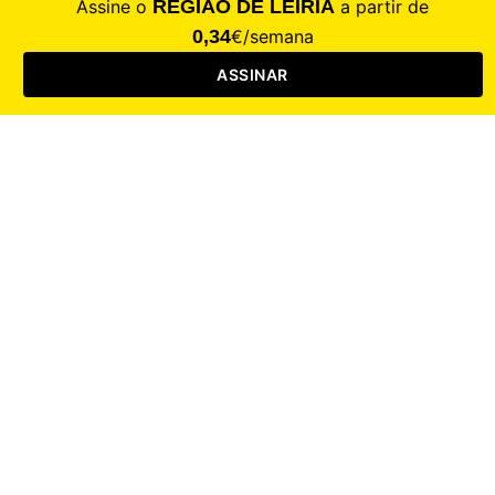
Saúde
Desporto
Mercado
Cultura
Sociedade
Opinião
Revistas
RL Iniciativas
RL+65
RL Escolas