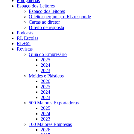
Fotogalerias
Espaço dos Leitores
Espaço dos leitores
O leitor pergunta, o RL responde
Cartas ao diretor
Direito de resposta
Podcasts
RL Escolas
RL+65
Revistas
Guia do Empresário
2025
2024
2023
Moldes e Plásticos
2026
2025
2024
2023
500 Maiores Exportadoras
2025
2024
2023
100 Maiores Empresas
2026