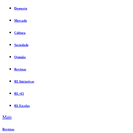
Desporto
Mercado
Cultura
Sociedade
Opinião
Revistas
RL Iniciativas
RL+65
RL Escolas
Mais
Revistas