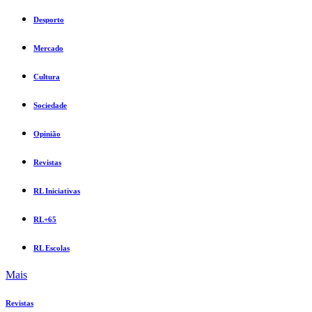
Desporto
Mercado
Cultura
Sociedade
Opinião
Revistas
RL Iniciativas
RL+65
RL Escolas
Mais
Revistas