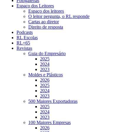
Fotogalerias
Espaço dos Leitores
Espaço dos leitores
O leitor pergunta, o RL responde
Cartas ao diretor
Direito de resposta
Podcasts
RL Escolas
RL+65
Revistas
Guia do Empresário
2025
2024
2023
Moldes e Plásticos
2026
2025
2024
2023
500 Maiores Exportadoras
2025
2024
2023
100 Maiores Empresas
2026