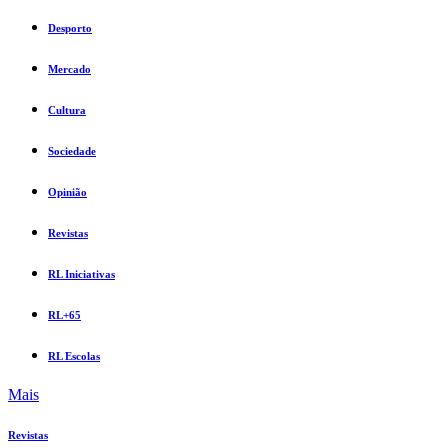
Desporto
Mercado
Cultura
Sociedade
Opinião
Revistas
RL Iniciativas
RL+65
RL Escolas
Mais
Revistas