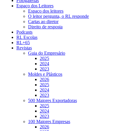
Fotogalerias
Espaço dos Leitores
Espaço dos leitores
O leitor pergunta, o RL responde
Cartas ao diretor
Direito de resposta
Podcasts
RL Escolas
RL+65
Revistas
Guia do Empresário
2025
2024
2023
Moldes e Plásticos
2026
2025
2024
2023
500 Maiores Exportadoras
2025
2024
2023
100 Maiores Empresas
2026