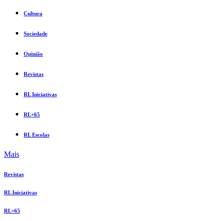
Cultura
Sociedade
Opinião
Revistas
RL Iniciativas
RL+65
RL Escolas
Mais
Revistas
RL Iniciativas
RL+65