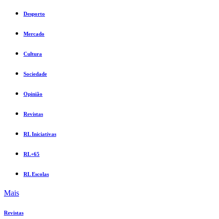
Desporto
Mercado
Cultura
Sociedade
Opinião
Revistas
RL Iniciativas
RL+65
RL Escolas
Mais
Revistas