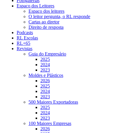
Fotogalerias
Espaço dos Leitores
Espaço dos leitores
O leitor pergunta, o RL responde
Cartas ao diretor
Direito de resposta
Podcasts
RL Escolas
RL+65
Revistas
Guia do Empresário
2025
2024
2023
Moldes e Plásticos
2026
2025
2024
2023
500 Maiores Exportadoras
2025
2024
2023
100 Maiores Empresas
2026