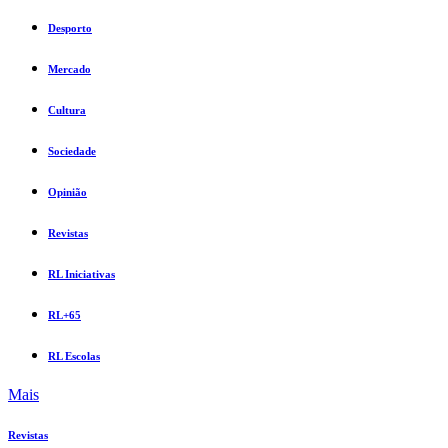
Desporto
Mercado
Cultura
Sociedade
Opinião
Revistas
RL Iniciativas
RL+65
RL Escolas
Mais
Revistas