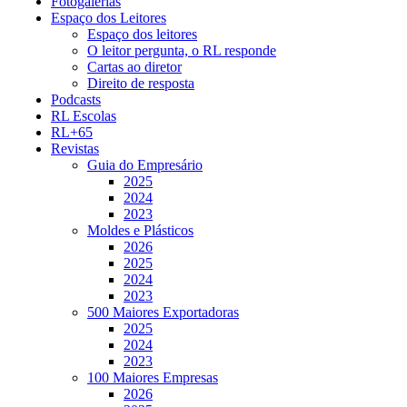
Fotogalerias
Espaço dos Leitores
Espaço dos leitores
O leitor pergunta, o RL responde
Cartas ao diretor
Direito de resposta
Podcasts
RL Escolas
RL+65
Revistas
Guia do Empresário
2025
2024
2023
Moldes e Plásticos
2026
2025
2024
2023
500 Maiores Exportadoras
2025
2024
2023
100 Maiores Empresas
2026