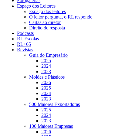
Fotogalerias
Espaço dos Leitores
Espaço dos leitores
O leitor pergunta, o RL responde
Cartas ao diretor
Direito de resposta
Podcasts
RL Escolas
RL+65
Revistas
Guia do Empresário
2025
2024
2023
Moldes e Plásticos
2026
2025
2024
2023
500 Maiores Exportadoras
2025
2024
2023
100 Maiores Empresas
2026