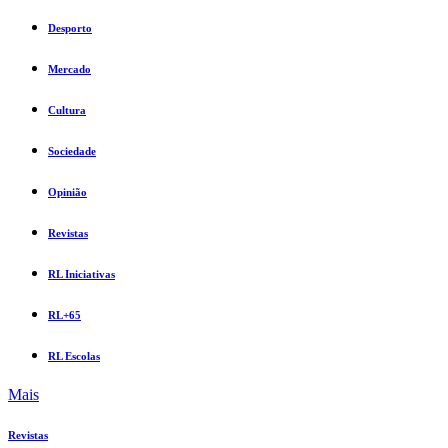
Desporto
Mercado
Cultura
Sociedade
Opinião
Revistas
RL Iniciativas
RL+65
RL Escolas
Mais
Revistas