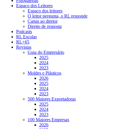
Fotogalerias
Espaço dos Leitores
Espaço dos leitores
O leitor pergunta, o RL responde
Cartas ao diretor
Direito de resposta
Podcasts
RL Escolas
RL+65
Revistas
Guia do Empresário
2025
2024
2023
Moldes e Plásticos
2026
2025
2024
2023
500 Maiores Exportadoras
2025
2024
2023
100 Maiores Empresas
2026