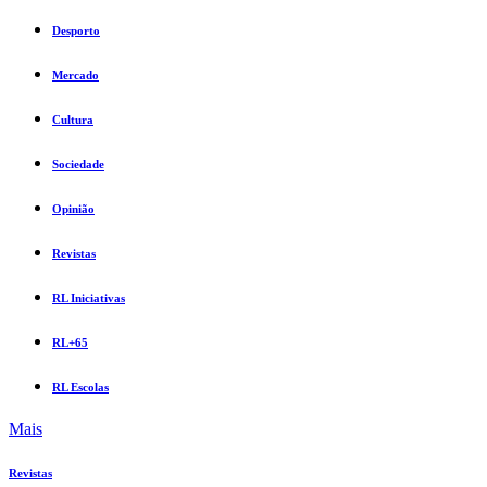
Desporto
Mercado
Cultura
Sociedade
Opinião
Revistas
RL Iniciativas
RL+65
RL Escolas
Mais
Revistas