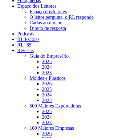
Fotogalerias
Espaço dos Leitores
Espaço dos leitores
O leitor pergunta, o RL responde
Cartas ao diretor
Direito de resposta
Podcasts
RL Escolas
RL+65
Revistas
Guia do Empresário
2025
2024
2023
Moldes e Plásticos
2026
2025
2024
2023
500 Maiores Exportadoras
2025
2024
2023
100 Maiores Empresas
2026