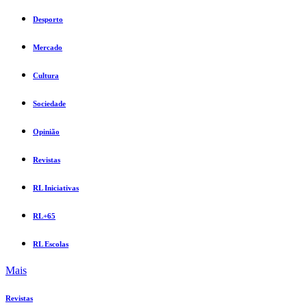
Desporto
Mercado
Cultura
Sociedade
Opinião
Revistas
RL Iniciativas
RL+65
RL Escolas
Mais
Revistas