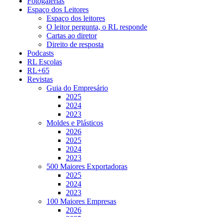
Fotogalerias
Espaço dos Leitores
Espaço dos leitores
O leitor pergunta, o RL responde
Cartas ao diretor
Direito de resposta
Podcasts
RL Escolas
RL+65
Revistas
Guia do Empresário
2025
2024
2023
Moldes e Plásticos
2026
2025
2024
2023
500 Maiores Exportadoras
2025
2024
2023
100 Maiores Empresas
2026