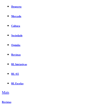
Desporto
Mercado
Cultura
Sociedade
Opinião
Revistas
RL Iniciativas
RL+65
RL Escolas
Mais
Revistas