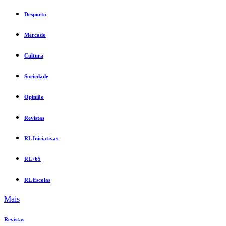
Desporto
Mercado
Cultura
Sociedade
Opinião
Revistas
RL Iniciativas
RL+65
RL Escolas
Mais
Revistas