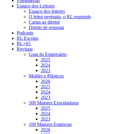
Fotogalerias
Espaço dos Leitores
Espaço dos leitores
O leitor pergunta, o RL responde
Cartas ao diretor
Direito de resposta
Podcasts
RL Escolas
RL+65
Revistas
Guia do Empresário
2025
2024
2023
Moldes e Plásticos
2026
2025
2024
2023
500 Maiores Exportadoras
2025
2024
2023
100 Maiores Empresas
2026