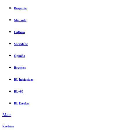
Desporto
Mercado
Cultura
Sociedade
Opinião
Revistas
RL Iniciativas
RL+65
RL Escolas
Mais
Revistas