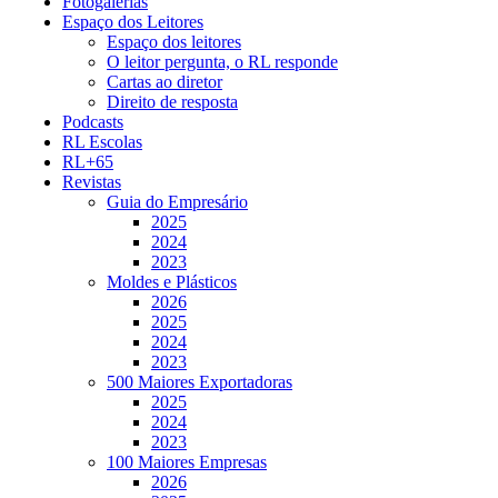
Fotogalerias
Espaço dos Leitores
Espaço dos leitores
O leitor pergunta, o RL responde
Cartas ao diretor
Direito de resposta
Podcasts
RL Escolas
RL+65
Revistas
Guia do Empresário
2025
2024
2023
Moldes e Plásticos
2026
2025
2024
2023
500 Maiores Exportadoras
2025
2024
2023
100 Maiores Empresas
2026