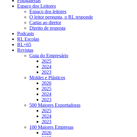
Fotogalerias
Espaço dos Leitores
Espaço dos leitores
O leitor pergunta, o RL responde
Cartas ao diretor
Direito de resposta
Podcasts
RL Escolas
RL+65
Revistas
Guia do Empresário
2025
2024
2023
Moldes e Plásticos
2026
2025
2024
2023
500 Maiores Exportadoras
2025
2024
2023
100 Maiores Empresas
2026