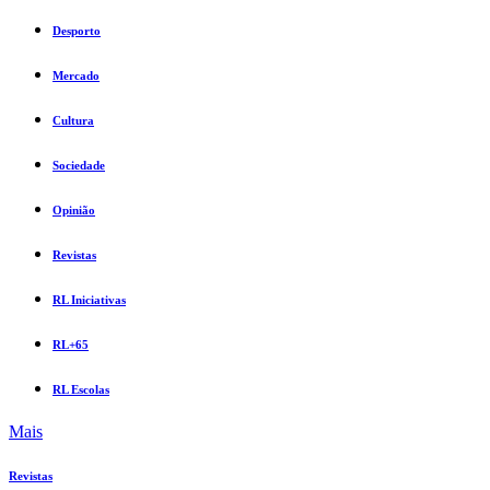
Desporto
Mercado
Cultura
Sociedade
Opinião
Revistas
RL Iniciativas
RL+65
RL Escolas
Mais
Revistas