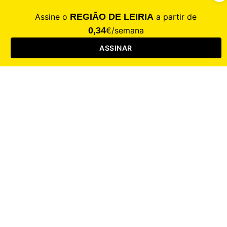
CALAMIDADE
Saúde
Desporto
Mercado
Cultura
Sociedade
Opinião
Revistas
RL Iniciativas
RL+65
RL Escolas