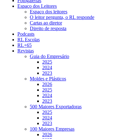
Fotogalerias
Espaço dos Leitores
Espaço dos leitores
O leitor pergunta, o RL responde
Cartas ao diretor
Direito de resposta
Podcasts
RL Escolas
RL+65
Revistas
Guia do Empresário
2025
2024
2023
Moldes e Plásticos
2026
2025
2024
2023
500 Maiores Exportadoras
2025
2024
2023
100 Maiores Empresas
2026