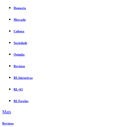
Desporto
Mercado
Cultura
Sociedade
Opinião
Revistas
RL Iniciativas
RL+65
RL Escolas
Mais
Revistas