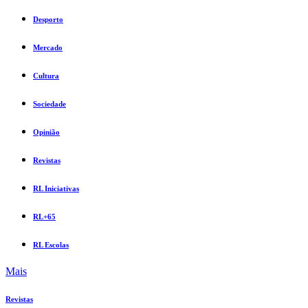
Desporto
Mercado
Cultura
Sociedade
Opinião
Revistas
RL Iniciativas
RL+65
RL Escolas
Mais
Revistas