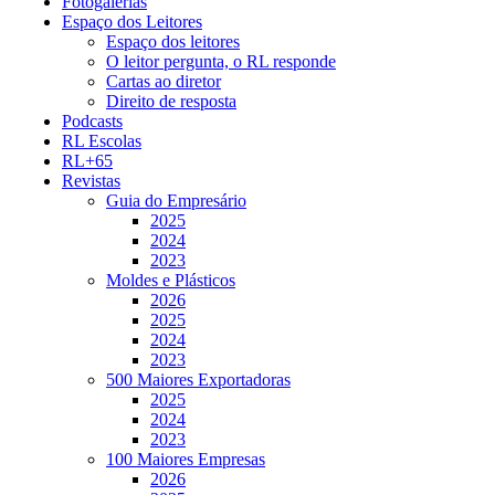
Fotogalerias
Espaço dos Leitores
Espaço dos leitores
O leitor pergunta, o RL responde
Cartas ao diretor
Direito de resposta
Podcasts
RL Escolas
RL+65
Revistas
Guia do Empresário
2025
2024
2023
Moldes e Plásticos
2026
2025
2024
2023
500 Maiores Exportadoras
2025
2024
2023
100 Maiores Empresas
2026