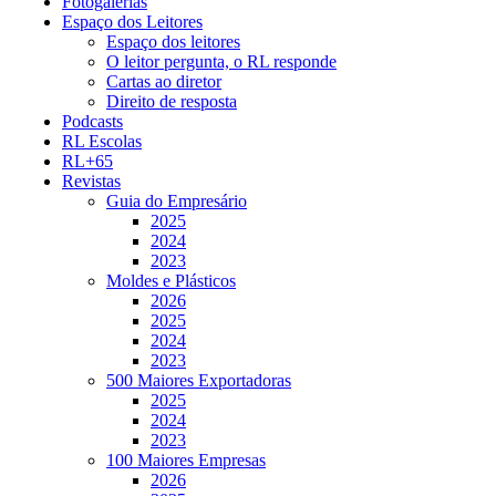
Fotogalerias
Espaço dos Leitores
Espaço dos leitores
O leitor pergunta, o RL responde
Cartas ao diretor
Direito de resposta
Podcasts
RL Escolas
RL+65
Revistas
Guia do Empresário
2025
2024
2023
Moldes e Plásticos
2026
2025
2024
2023
500 Maiores Exportadoras
2025
2024
2023
100 Maiores Empresas
2026