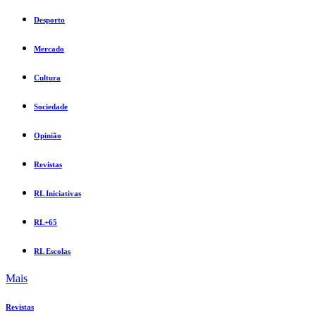
Desporto
Mercado
Cultura
Sociedade
Opinião
Revistas
RL Iniciativas
RL+65
RL Escolas
Mais
Revistas